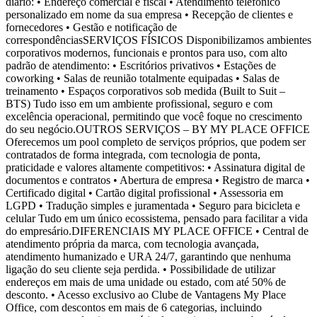
diário: • Endereço comercial e fiscal • Atendimento telefônico
personalizado em nome da sua empresa • Recepção de clientes e
fornecedores • Gestão e notificação de
correspondênciasSERVIÇOS FÍSICOS Disponibilizamos ambientes
corporativos modernos, funcionais e prontos para uso, com alto
padrão de atendimento: • Escritórios privativos • Estações de
coworking • Salas de reunião totalmente equipadas • Salas de
treinamento • Espaços corporativos sob medida (Built to Suit –
BTS) Tudo isso em um ambiente profissional, seguro e com
excelência operacional, permitindo que você foque no crescimento
do seu negócio.OUTROS SERVIÇOS – BY MY PLACE OFFICE
Oferecemos um pool completo de serviços próprios, que podem ser
contratados de forma integrada, com tecnologia de ponta,
praticidade e valores altamente competitivos: • Assinatura digital de
documentos e contratos • Abertura de empresa • Registro de marca •
Certificado digital • Cartão digital profissional • Assessoria em
LGPD • Tradução simples e juramentada • Seguro para bicicleta e
celular Tudo em um único ecossistema, pensado para facilitar a vida
do empresário.DIFERENCIAIS MY PLACE OFFICE • Central de
atendimento própria da marca, com tecnologia avançada,
atendimento humanizado e URA 24/7, garantindo que nenhuma
ligação do seu cliente seja perdida. • Possibilidade de utilizar
endereços em mais de uma unidade ou estado, com até 50% de
desconto. • Acesso exclusivo ao Clube de Vantagens My Place
Office, com descontos em mais de 6 categorias, incluindo