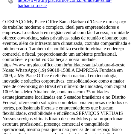
https://www.myplaceoffice.com.br/unidade-santa-
barbara-d-oeste
O ESPAÇO My Place Office Santa Bárbara d’Oeste é um espaço
de trabalho moderno e completo, ideal para empreendedores e
empresas. Localizada em região central com fácil acesso, a unidade
oferece coworking, salas privativas, salas de reunião e lounge para
eventos, além de infraestrutura climatizada, cozinha compartilhada e
minimercado. Também disponibiliza escritório virtual e endereço
comercial e fiscal, proporcionando um ambiente profissional,
confortável e produtivo.Conheça a nossa unidade:
https://www.myplaceoffice.com.br/unidade-santa-barbara-d-oeste
Nosso WhatsApp: (19) 99018-1588.A EMPRESA Fundada em
2009, a My Place Office é referência nacional em tecnologia,
inovação e soluções corporativas, consolidando-se como a maior
rede de coworking do Brasil em número de unidades, com capital
100% brasileiro.Atualmente, contamos com 35 unidades
estrategicamente localizadas em 5 estados brasileiros e no Distrito
Federal, oferecendo soluções completas para empresas de todos os
portes, profissionais liberais e empreendedores que buscam
flexibilidade, credibilidade e eficiência.SERVIÇOS VIRTUAIS
Nossos serviços virtuais foram desenvolvidos para proporcionar
estrutura profissional, presença comercial e tranquilidade
operacional, mesmo para quem não precisa de um espaço físico